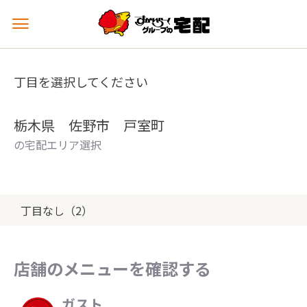
メ
ニ
ュ
ー
丁目を選択してください
を
開
く
栃木県 佐野市 戸室町
の宅配エリア選択
丁目なし（2）
店舗のメニューを確認する
ガスト