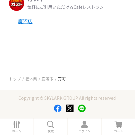
気軽にご利用いただけるCafeレストラン
鹿沼店
トップ
栃木県
鹿沼市
万町
Copyright © SKYLARK GROUP All rights reserved.
ホ
検
ロ
カ
ー
索
グ
ー
ホーム
検索
ログイン
カート