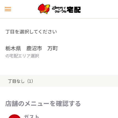
メ
ニ
ュ
ー
丁目を選択してください
を
開
く
栃木県 鹿沼市 万町
の宅配エリア選択
丁目なし（1）
店舗のメニューを確認する
ガスト