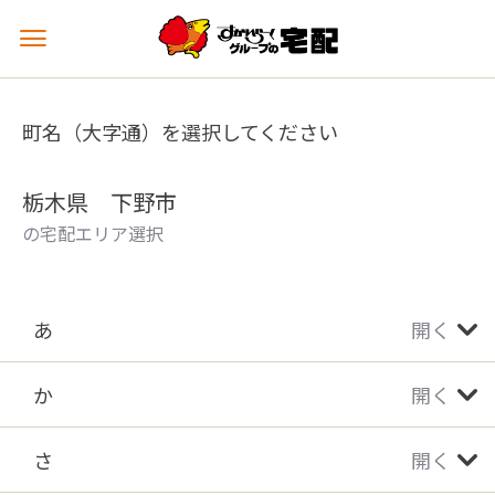
メ
ニ
ュ
ー
町名（大字通）を選択してください
を
開
く
栃木県 下野市
の宅配エリア選択
あ
開く
か
開く
さ
開く