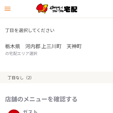
メ
ニ
ュ
ー
丁目を選択してください
を
開
く
栃木県 河内郡 上三川町 天神町
の宅配エリア選択
丁目なし（2）
店舗のメニューを確認する
ガスト