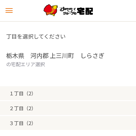
メ
ニ
ュ
ー
丁目を選択してください
を
開
く
栃木県 河内郡 上三川町 しらさぎ
の宅配エリア選択
１丁目（2）
２丁目（2）
３丁目（2）