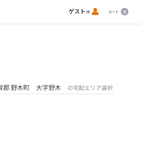
ロ
ゲスト
0
様
カート
グ
イ
ン
賀郡 野木町 大字野木
の宅配エリア選択