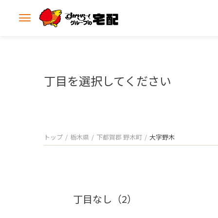
メ
ニ
ュ
ー
を
開
丁目を選択してください
く
トップ
栃木県
下都賀郡 野木町
大字野木
丁目なし（2）