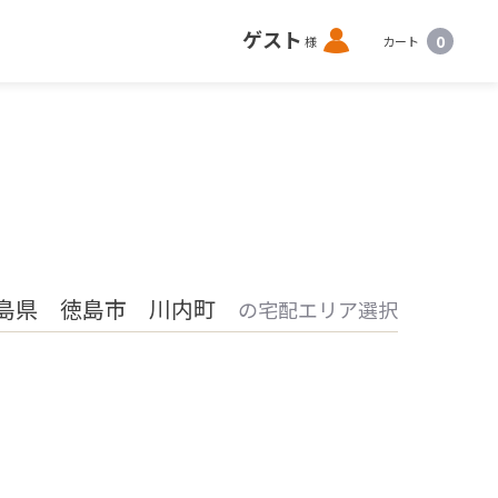
ロ
ゲスト
0
様
カート
グ
イ
ン
島県 徳島市 川内町
の宅配エリア選択