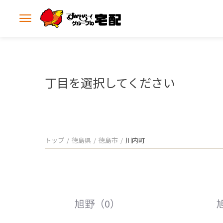
メ
ニ
ュ
ー
を
開
丁目を選択してください
く
トップ
徳島県
徳島市
川内町
旭野（0）