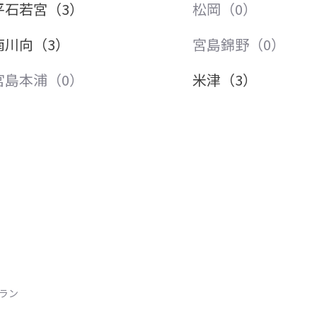
平石若宮（3）
松岡（0）
南川向（3）
宮島錦野（0）
宮島本浦（0）
米津（3）
トラン