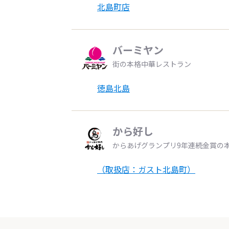
北島町店
バーミヤン
街の本格中華レストラン
徳島北島
から好し
からあげグランプリ9年連続金賞の
（取扱店：ガスト北島町）