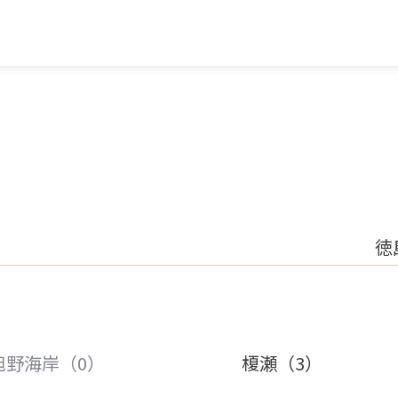
徳
旭野海岸（0）
榎瀬（3）