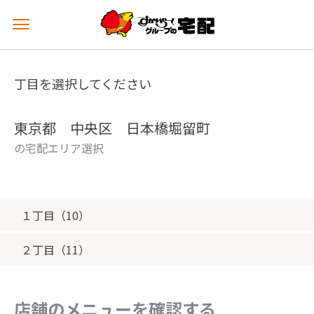
メ
ニ
ュ
ー
丁目を選択してください
を
開
く
東京都 中央区 日本橋堀留町
の宅配エリア選択
１丁目（10）
２丁目（11）
店舗のメニューを確認する