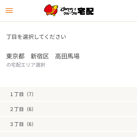
メ
ニ
ュ
ー
丁目を選択してください
を
開
く
東京都 新宿区 高田馬場
の宅配エリア選択
１丁目（7）
２丁目（6）
３丁目（6）