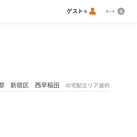
ロ
ゲスト
0
様
カート
グ
イ
ン
都 新宿区 西早稲田
の宅配エリア選択