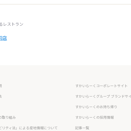
るレストラン
前店
問
すかいらーくコーポレートサイト
法
すかいらーくグループ ブランドサ
すかいらーくのお持ち帰り
の取り組み
すかいらーくの採用情報
ビリティ法」による産地情報について
記事一覧