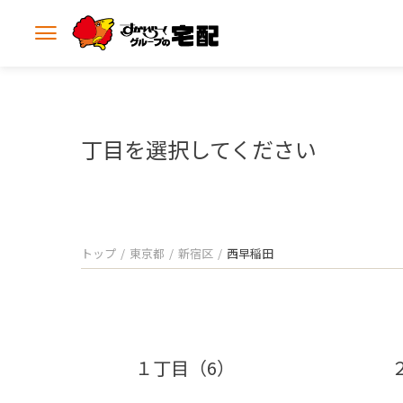
メ
ニ
ュ
ー
を
開
丁目を選択してください
く
トップ
東京都
新宿区
西早稲田
１丁目（6）