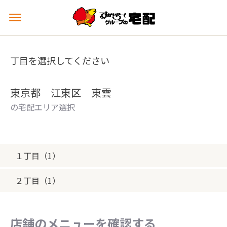
メ
ニ
ュ
ー
丁目を選択してください
を
開
く
東京都 江東区 東雲
の宅配エリア選択
１丁目（1）
２丁目（1）
店舗のメニューを確認する