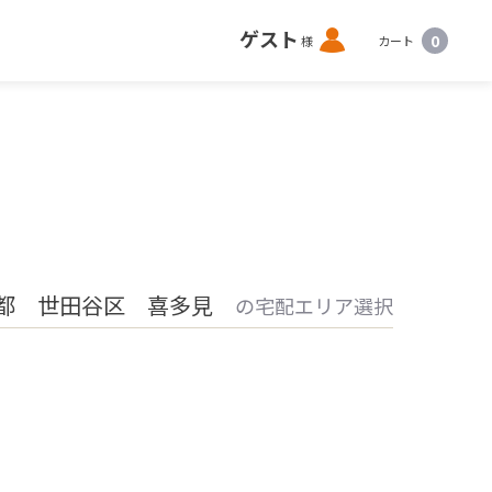
ロ
ゲスト
0
様
カート
グ
イ
ン
都 世田谷区 喜多見
の宅配エリア選択