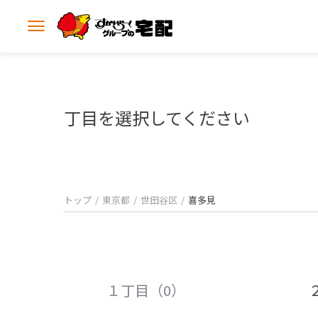
メ
ニ
ュ
ー
を
開
丁目を選択してください
く
トップ
東京都
世田谷区
喜多見
１丁目（0）