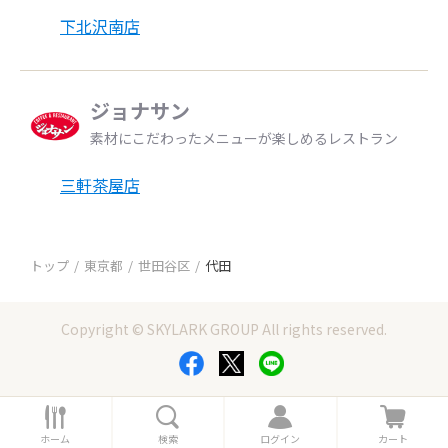
下北沢南店
ジョナサン
素材にこだわったメニューが楽しめるレストラン
三軒茶屋店
トップ
東京都
世田谷区
代田
Copyright © SKYLARK GROUP All rights reserved.
ホ
検
ロ
カ
ー
索
グ
ー
ホーム
検索
ログイン
カート