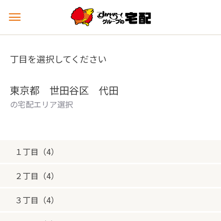
メ
ニ
ュ
ー
丁目を選択してください
を
開
く
東京都 世田谷区 代田
の宅配エリア選択
１丁目（4）
２丁目（4）
３丁目（4）