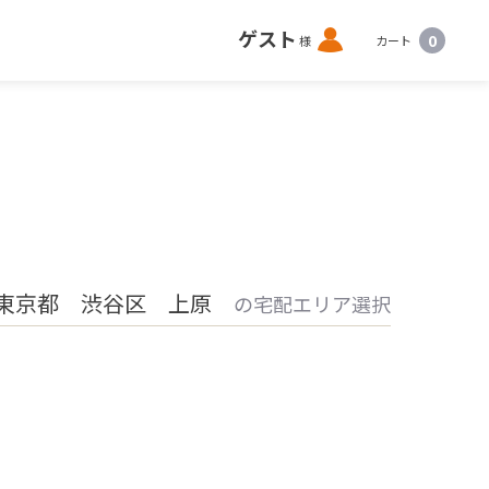
ロ
ゲスト
0
様
カート
グ
イ
ン
東京都 渋谷区 上原
の宅配エリア選択