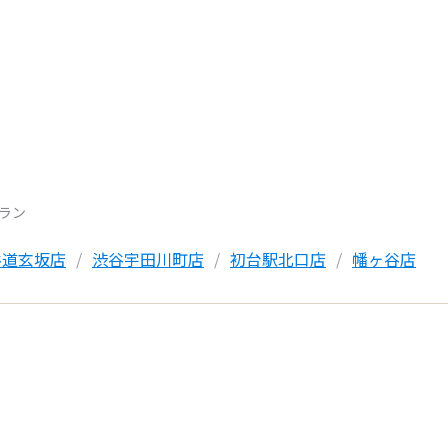
トラン
谷道玄坂店
渋谷宇田川町店
初台駅北口店
幡ヶ谷店