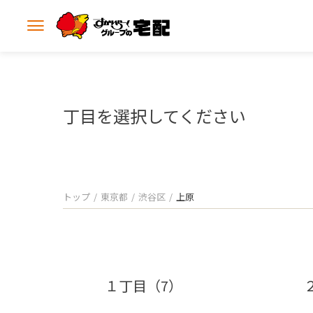
メ
ニ
ュ
ー
を
開
丁目を選択してください
く
トップ
東京都
渋谷区
上原
１丁目（7）