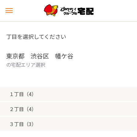
メ
ニ
ュ
ー
丁目を選択してください
を
開
く
東京都 渋谷区 幡ケ谷
の宅配エリア選択
１丁目（4）
２丁目（4）
３丁目（3）