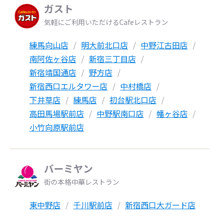
ガスト
気軽にご利用いただけるCafeレストラン
練馬向山店
明大前北口店
中野江古田店
南阿佐ヶ谷店
新宿三丁目店
新宿靖国通店
野方店
新宿西口エルタワー店
中村橋店
下井草店
練馬店
初台駅北口店
高田馬場駅前店
中野駅南口店
幡ヶ谷店
小竹向原駅前店
バーミヤン
街の本格中華レストラン
東中野店
千川駅前店
新宿西口大ガード店