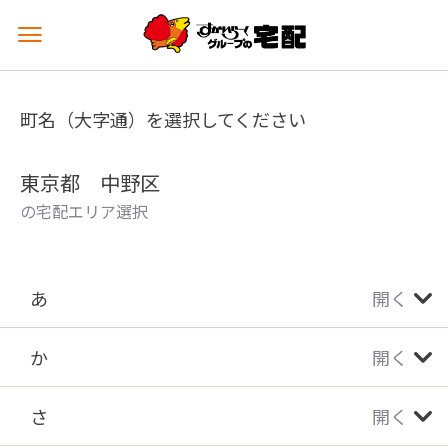
メ
ニ
ュ
ー
町名（大字通）を選択してください
を
開
く
東京都 中野区
の宅配エリア選択
あ
開く
か
開く
さ
開く