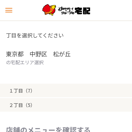
メ
ニ
ュ
ー
丁目を選択してください
を
開
く
東京都 中野区 松が丘
の宅配エリア選択
１丁目（7）
２丁目（5）
店舗のメニューを確認する