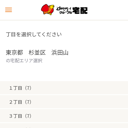
メ
ニ
ュ
ー
丁目を選択してください
を
開
く
東京都 杉並区 浜田山
の宅配エリア選択
１丁目（7）
２丁目（7）
３丁目（7）