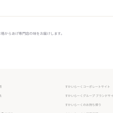
本格からあげ専門店の味をお届けします。
問
すかいらーくコーポレートサイト
法
すかいらーくグループ ブランドサ
すかいらーくのお持ち帰り