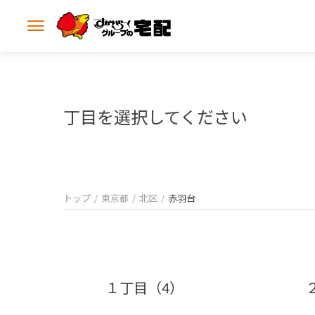
メ
ニ
ュ
ー
を
開
丁目を選択してください
く
トップ
東京都
北区
赤羽台
１丁目（4）