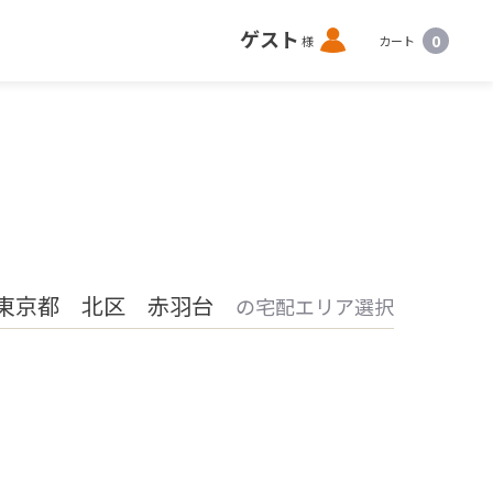
ロ
ゲスト
0
様
カート
グ
イ
ン
東京都 北区 赤羽台
の宅配エリア選択