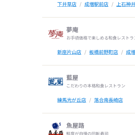
下井草店
成増駅前店
上石神
夢庵
お手頃価格で楽しめる和食レストラ
新座片山店
板橋前野町店
成
藍屋
こだわりの本格和食レストラン
練馬光が丘店
落合南長崎店
魚屋路
鮮度が自慢の回転寿司