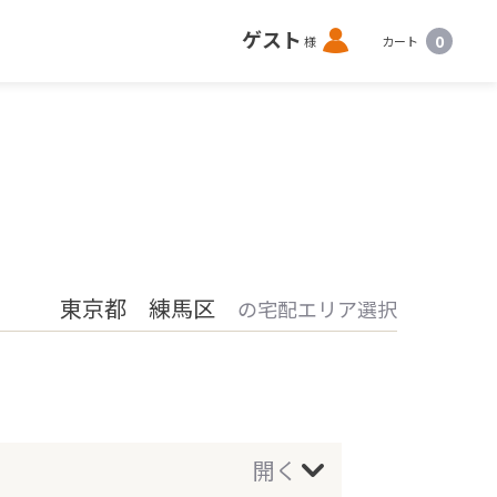
ロ
ゲスト
0
様
カート
グ
イ
ン
東京都 練馬区
の宅配エリア選択
開く