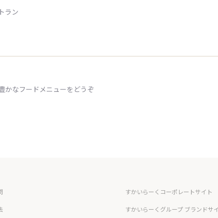
トラン
ィ豊かなフードメニューをどうぞ
問
すかいらーくコーポレートサイト
法
すかいらーくグループ ブランドサ