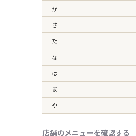
か
さ
た
な
は
ま
や
店舗のメニューを確認する