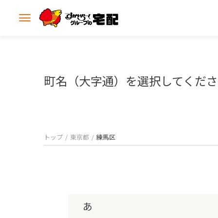
メ
ニ
ュ
ー
を
開
町名（大字通）を選択してくだ
く
トップ
東京都
練馬区
あ