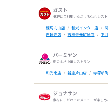
ガスト
気軽にご利用いただけるCafeレス
練馬向山店
和光インター店
吉祥寺店
吉祥寺元町通店
下
バーミヤン
街の本格中華レストラン
和光南店
新座片山店
赤塚新
ジョナサン
素材にこだわったメニューが楽しめ