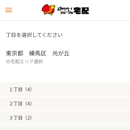
メ
ニ
ュ
ー
丁目を選択してください
を
開
く
東京都 練馬区 光が丘
の宅配エリア選択
１丁目（4）
２丁目（4）
３丁目（2）