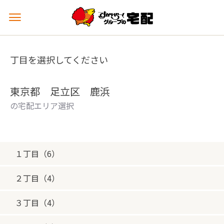
メ
ニ
ュ
ー
丁目を選択してください
を
開
く
東京都 足立区 鹿浜
の宅配エリア選択
１丁目（6）
２丁目（4）
３丁目（4）