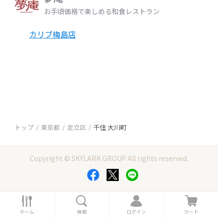
お手頃価格で楽しめる和食レストラン
カリブ梅島店
トップ
東京都
足立区
千住 大川町
Copyright © SKYLARK GROUP All rights reserved.
ホ
検
ロ
カ
ー
索
グ
ー
ホーム
検索
ログイン
カート