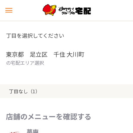
メ
ニ
ュ
ー
丁目を選択してください
を
開
く
東京都 足立区 千住 大川町
の宅配エリア選択
丁目なし（1）
店舗のメニューを確認する
夢庵