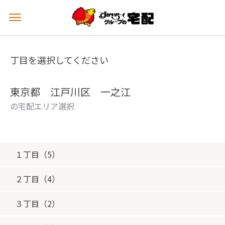
メ
ニ
ュ
ー
丁目を選択してください
を
開
く
東京都 江戸川区 一之江
の宅配エリア選択
１丁目（5）
２丁目（4）
３丁目（2）