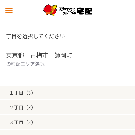
メ
ニ
ュ
ー
丁目を選択してください
を
開
く
東京都 青梅市 師岡町
の宅配エリア選択
１丁目（3）
２丁目（3）
３丁目（3）