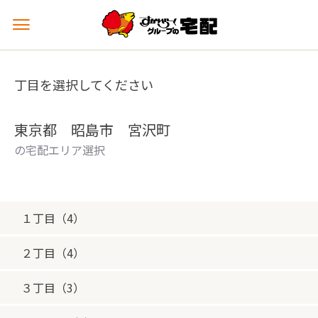
メ
ニ
ュ
ー
丁目を選択してください
を
開
く
東京都 昭島市 宮沢町
の宅配エリア選択
１丁目（4）
２丁目（4）
３丁目（3）