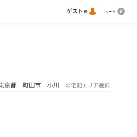
ロ
ゲスト
0
様
カート
グ
イ
ン
東京都 町田市 小川
の宅配エリア選択