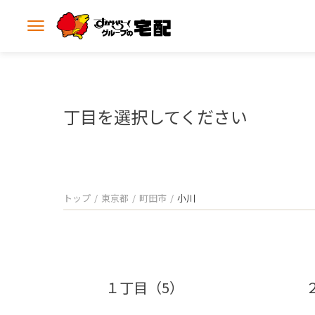
メ
ニ
ュ
ー
を
開
丁目を選択してください
く
トップ
東京都
町田市
小川
１丁目（5）