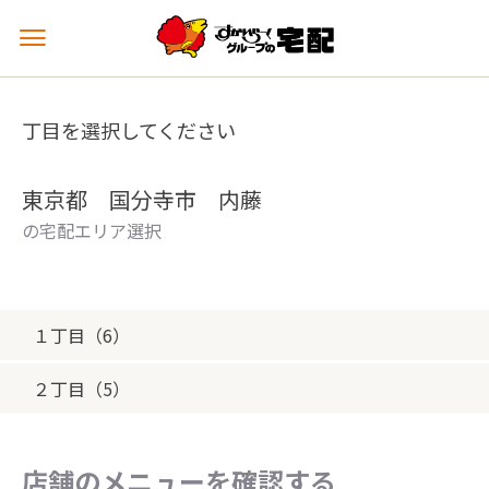
メ
ニ
ュ
ー
丁目を選択してください
を
開
く
東京都 国分寺市 内藤
の宅配エリア選択
１丁目（6）
２丁目（5）
店舗のメニューを確認する