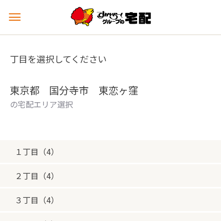
メ
ニ
ュ
ー
丁目を選択してください
を
開
く
東京都 国分寺市 東恋ヶ窪
の宅配エリア選択
１丁目（4）
２丁目（4）
３丁目（4）