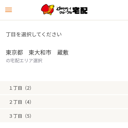
メ
ニ
ュ
ー
丁目を選択してください
を
開
く
東京都 東大和市 蔵敷
の宅配エリア選択
１丁目（2）
２丁目（4）
３丁目（5）