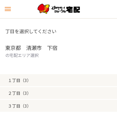
メ
ニ
ュ
ー
丁目を選択してください
を
開
く
東京都 清瀬市 下宿
の宅配エリア選択
１丁目（3）
２丁目（3）
３丁目（3）