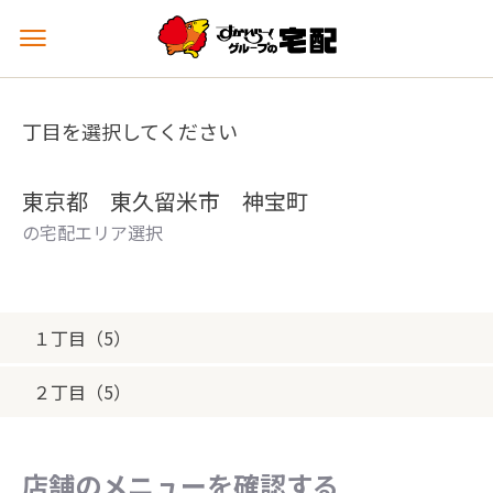
メ
ニ
ュ
ー
丁目を選択してください
を
開
く
東京都 東久留米市 神宝町
の宅配エリア選択
１丁目（5）
２丁目（5）
店舗のメニューを確認する