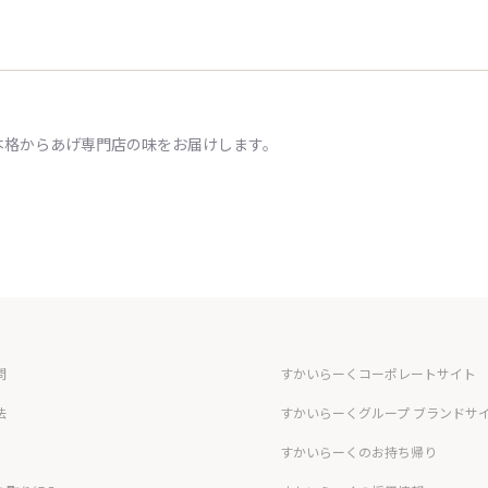
本格からあげ専門店の味をお届けします。
問
すかいらーくコーポレートサイト
法
すかいらーくグループ ブランドサ
すかいらーくのお持ち帰り