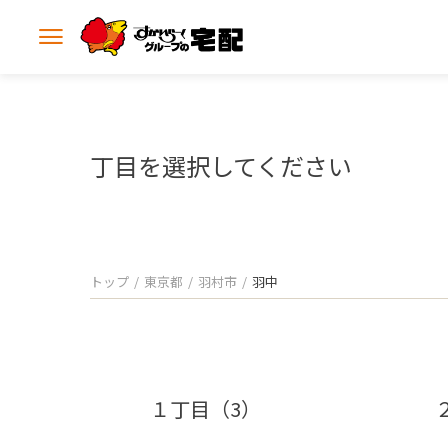
メ
ニ
ュ
ー
を
開
丁目を選択してください
く
トップ
東京都
羽村市
羽中
１丁目（3）