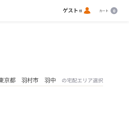
ロ
ゲスト
0
様
カート
グ
イ
ン
東京都 羽村市 羽中
の宅配エリア選択