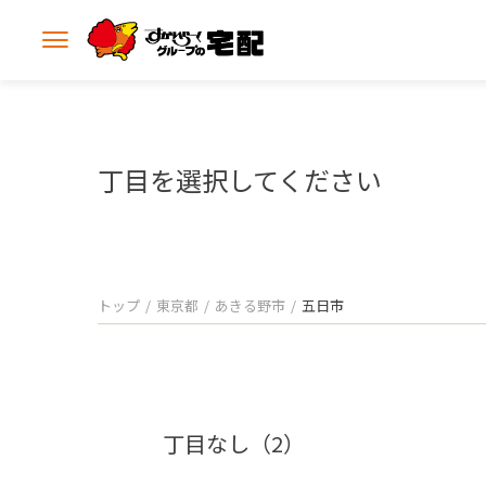
メ
ニ
ュ
ー
を
開
丁目を選択してください
く
トップ
東京都
あきる野市
五日市
丁目なし（2）