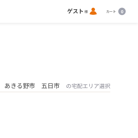
ロ
ゲスト
0
様
カート
グ
イ
ン
 あきる野市 五日市
の宅配エリア選択