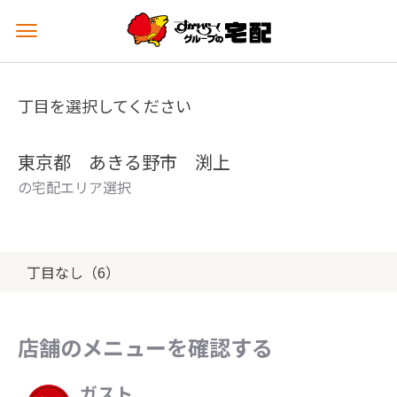
メ
ニ
ュ
ー
丁目を選択してください
を
開
く
東京都 あきる野市 渕上
の宅配エリア選択
丁目なし（6）
店舗のメニューを確認する
ガスト