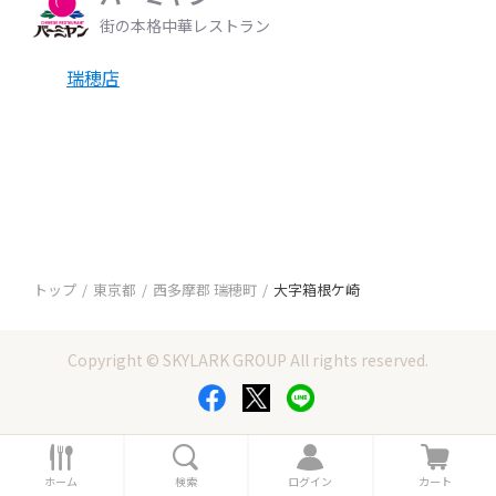
街の本格中華レストラン
瑞穂店
トップ
東京都
西多摩郡 瑞穂町
大字箱根ケ崎
Copyright © SKYLARK GROUP All rights reserved.
ホ
検
ロ
カ
ー
索
グ
ー
ホーム
検索
ログイン
カート