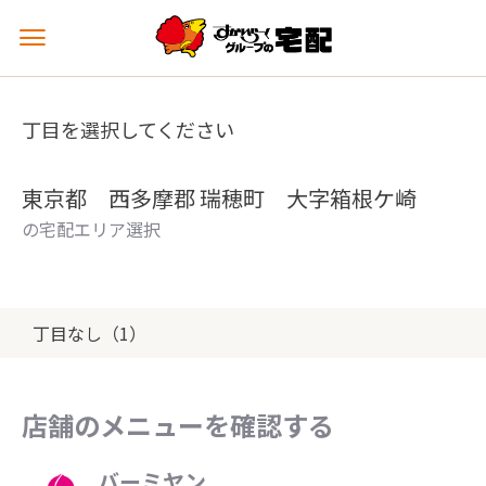
メ
ニ
ュ
ー
丁目を選択してください
を
開
く
東京都 西多摩郡 瑞穂町 大字箱根ケ崎
の宅配エリア選択
丁目なし（1）
店舗のメニューを確認する
バーミヤン