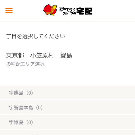
メ
ニ
ュ
ー
丁目を選択してください
を
開
く
東京都 小笠原村 聟島
の宅配エリア選択
字媒島（0）
字聟島本島（0）
字嫁島（0）