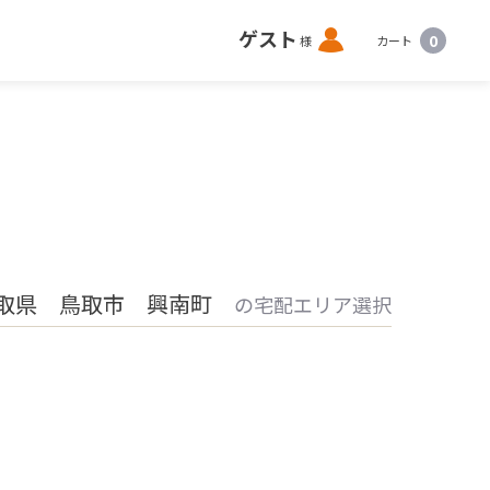
ロ
ゲスト
0
様
カート
グ
イ
ン
取県 鳥取市 興南町
の宅配エリア選択