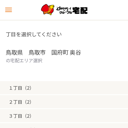
メ
ニ
ュ
ー
丁目を選択してください
を
開
く
鳥取県 鳥取市 国府町 奥谷
の宅配エリア選択
１丁目（2）
２丁目（2）
３丁目（2）