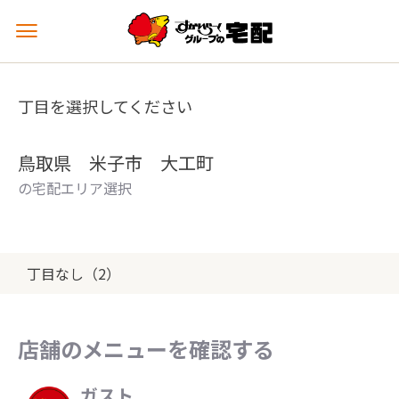
メ
ニ
ュ
ー
丁目を選択してください
を
開
く
鳥取県 米子市 大工町
の宅配エリア選択
丁目なし（2）
店舗のメニューを確認する
ガスト