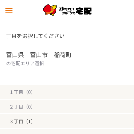
メ
ニ
ュ
ー
丁目を選択してください
を
開
く
富山県 富山市 稲荷町
の宅配エリア選択
１丁目（0）
２丁目（0）
３丁目（1）