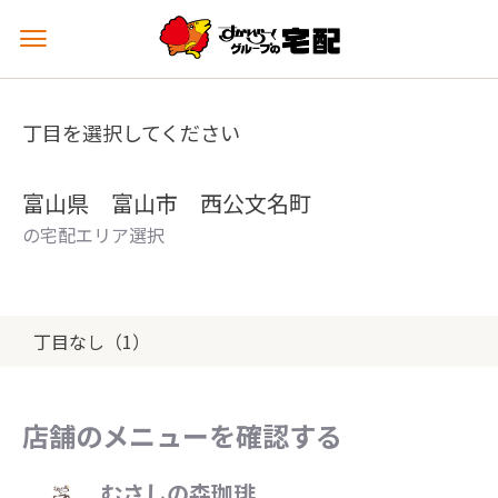
メ
ニ
ュ
ー
丁目を選択してください
を
開
く
富山県 富山市 西公文名町
の宅配エリア選択
丁目なし（1）
店舗のメニューを確認する
むさしの森珈琲