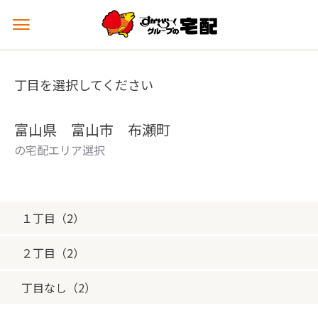
メ
ニ
ュ
ー
丁目を選択してください
を
開
く
富山県 富山市 布瀬町
の宅配エリア選択
１丁目（2）
２丁目（2）
丁目なし（2）