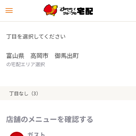
メ
ニ
ュ
ー
丁目を選択してください
を
開
く
富山県 高岡市 御馬出町
の宅配エリア選択
丁目なし（3）
店舗のメニューを確認する
ガスト