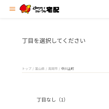
メ
ニ
ュ
ー
を
開
丁目を選択してください
く
トップ
富山県
高岡市
中川上町
丁目なし（1）