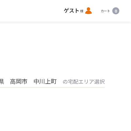
ロ
ゲスト
0
様
カート
グ
イ
ン
県 高岡市 中川上町
の宅配エリア選択