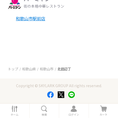
街の本格中華レストラン
和歌山市駅前店
トップ
和歌山県
和歌山市
北田辺丁
Copyright © SKYLARK GROUP All rights reserved.
ホ
検
ロ
カ
ー
索
グ
ー
ホーム
検索
ログイン
カート