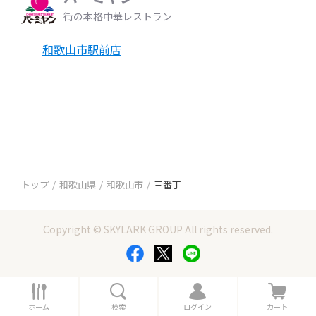
街の本格中華レストラン
和歌山市駅前店
トップ
和歌山県
和歌山市
三番丁
Copyright © SKYLARK GROUP All rights reserved.
ホ
検
ロ
カ
ー
索
グ
ー
ホーム
検索
ログイン
カート