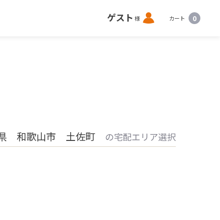
ロ
ゲスト
0
様
カート
グ
イ
ン
県 和歌山市 土佐町
の宅配エリア選択