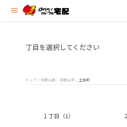
メ
ニ
ュ
ー
を
開
丁目を選択してください
く
トップ
和歌山県
和歌山市
土佐町
１丁目（1）