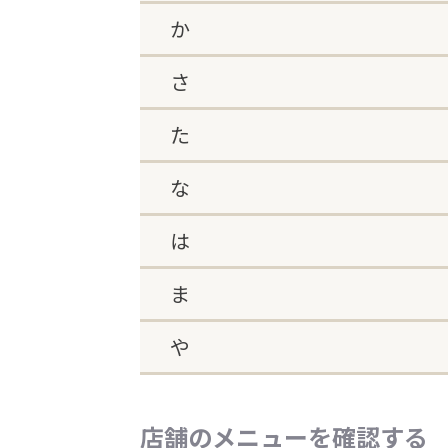
か
さ
た
な
は
ま
や
店舗のメニューを確認する