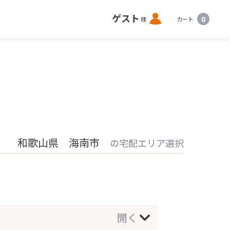
ロ
ゲスト
0
様
カート
グ
イ
ン
和歌山県 海南市
の宅配エリア選択
開く