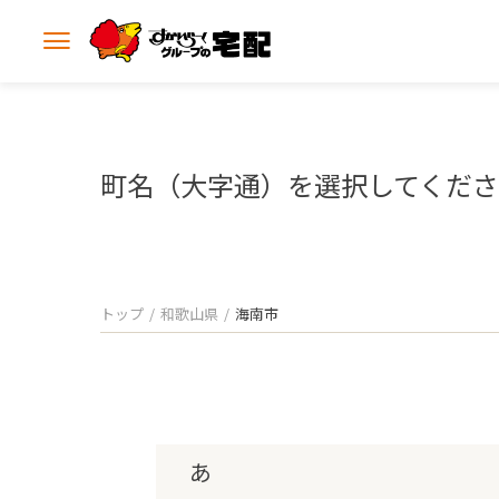
メ
ニ
ュ
ー
を
開
町名（大字通）を選択してくだ
く
トップ
和歌山県
海南市
あ