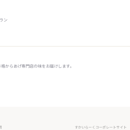
トラン
本格からあげ専門店の味をお届けします。
問
すかいらーくコーポレートサイト