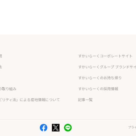
問
すかいらーくコーポレートサイト
法
すかいらーくグループ ブランドサ
すかいらーくのお持ち帰り
の取り組み
すかいらーくの採用情報
ビリティ法」による産地情報について
記事一覧
プラ