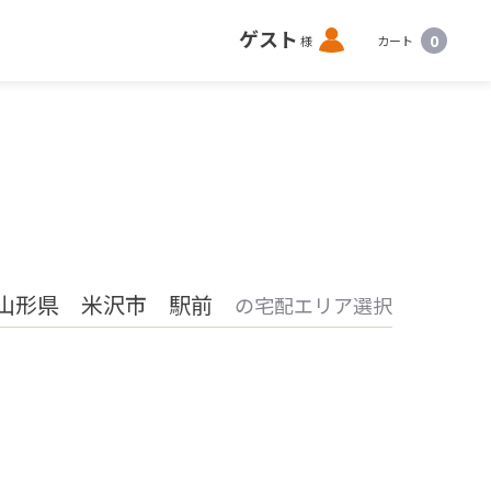
ロ
ゲスト
0
様
カート
グ
イ
ン
山形県 米沢市 駅前
の宅配エリア選択