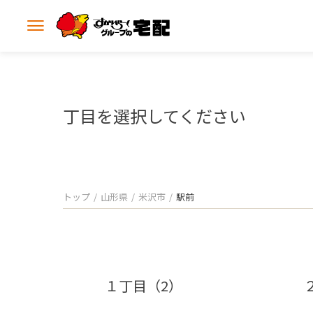
メ
ニ
ュ
ー
を
開
丁目を選択してください
く
トップ
山形県
米沢市
駅前
１丁目（2）